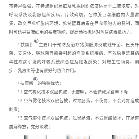
布特异性强，在特点组织肺脏及乳腺组织浓度远高于血液浓度，对
呼吸系统及乳腺组织疾病，疗效确切。在肺脏巨噬细胞内大量富
集，改变巨噬细胞内环境，抑制蓝耳病毒在巨噬细胞内的复制，同
时可诱导巨噬细胞的吞噬功能，提高动物机体对蓝耳病毒抵抗力。
®
²
扶康新
主要用于预防及治疗猪胸膜肺炎放线杆菌、巴氏
菌、支原体、链球菌等感染引起的呼吸系统疾病，有效稳定蓝耳病
毒性疾病引发的呼吸系统综合症及继发感染；对增生性肠炎、痢
疾、乳房炎等也有很好的防治作用。
®
²
扶康新
的独特优势：
²
1.空气雾化技术双层包被，无苦味，不会造成采食量下降；
²
2.空气雾化技术双层包被，过胃肠溶，不伤胃，不会对胃造
刺激；
²
3.空气雾化技术双层包被，过胃肠溶，不受胃酸破坏，在肠
崩解释放，充分吸收；