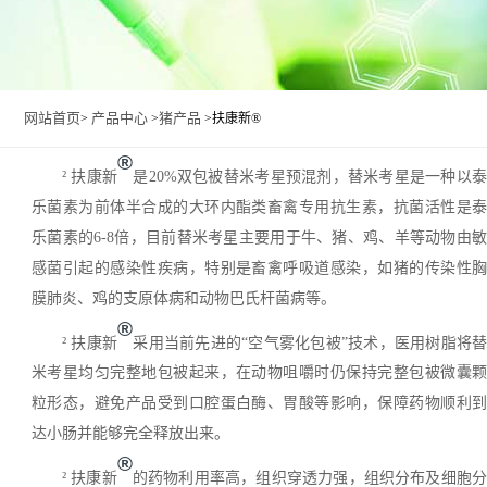
网站首页
产品中心
猪产品
>
>
>扶康新®
®
²
扶康新
是
20%双包被替米考星预混剂，替米考星是一种以
乐菌素为前体半合成的大环内酯类畜禽专用抗生素，抗菌活性是泰
乐菌素的6-8倍，目前替米考星主要用于牛、猪、鸡、羊等动物由敏
感菌引起的感染性疾病，特别是畜禽呼吸道感染，如猪的传染性胸
膜肺炎、鸡的支原体病和动物巴氏杆菌病等。
®
²
扶康新
采用当前先进的
“空气雾化包被”技术，医用树脂将替
米考星均匀完整地包被起来，在动物咀嚼时仍保持完整包被微囊颗
粒形态，避免产品受到口腔蛋白酶、胃酸等影响，保障药物顺利到
达小肠并能够完全释放出来。
®
²
扶康新
的药物利用率高，组织穿透力强，组织分布及细胞