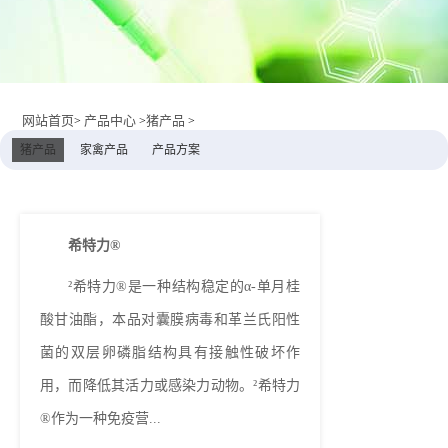
网站首页
产品中心
猪产品
>
>
>
猪产品
家禽产品
产品方案
希特力®
²希特力®是一种结构稳定的α-单月桂
酸甘油酯，本品对囊膜病毒和革兰氏阳性
菌的双层卵磷脂结构具有接触性破坏作
用，而降低其活力或感染力动物。²希特力
®作为一种免疫营...